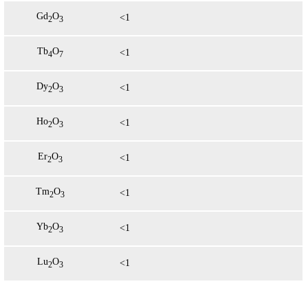
Gd
O
<1
2
3
Tb
O
<1
4
7
Dy
O
<1
2
3
Ho
O
<1
2
3
Er
O
<1
2
3
Tm
O
<1
2
3
Yb
O
<1
2
3
Lu
O
<1
2
3