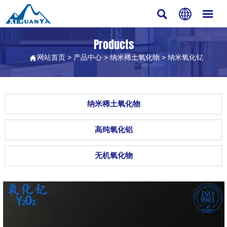



Products
网站首页
>
产品中心
>
纳米稀土氧化物
>
纳米氧化钇

纳米稀土氧化物
高纯氧化铝
无机氧化物