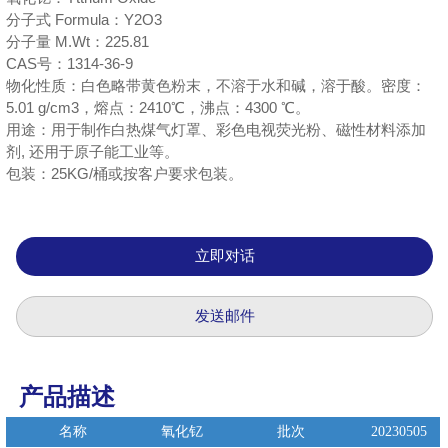
分子式 Formula：Y2O3
分子量 M.Wt：225.81
CAS号：1314-36-9
物化性质：白色略带黄色粉末，不溶于水和碱，溶于酸。密度：
5.01 g/cm3，熔点：2410℃，沸点：4300 ℃。
用途：用于制作白热煤气灯罩、彩色电视荧光粉、磁性材料添加
剂, 还用于原子能工业等。
包装：25KG/桶或按客户要求包装。
立即对话
发送邮件
产品描述
名称
氧化钇
批次
20230505