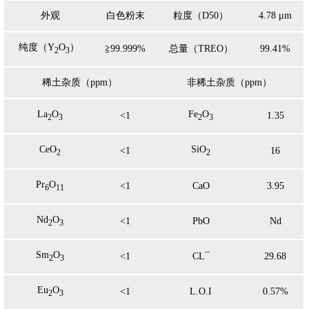
外观
白色粉末
粒度（D50）
4.78 μm
纯度（Y
O
）
≧99.999%
总量（TREO）
99.41%
2
3
稀土杂质（ppm）
非稀土杂质（ppm）
La
O
Fe
O
<1
1.35
2
3
2
3
CeO
SiO
<1
16
2
2
Pr
O
<1
CaO
3.95
6
11
Nd
O
<1
PbO
Nd
2
3
Sm
O
<1
CL¯
29.68
2
3
Eu
O
<1
L.O.I
0.57%
2
3