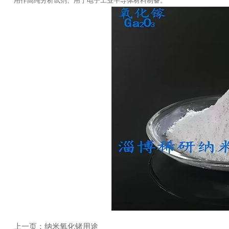
用作高纯分析试剂、用于电子工业半导体材料制备。
上一页：
纳米氧化锗用途