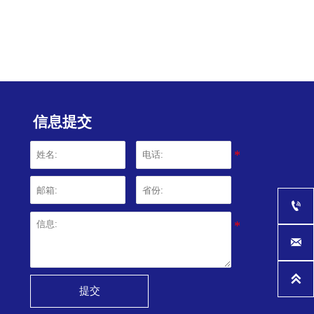
信息提交



提交