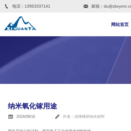


电话：13953337141
邮箱：du@zbxynm.c
网站首页
纳米氧化镓用途


作者：淄博稀研纳米材料
2024/09/16