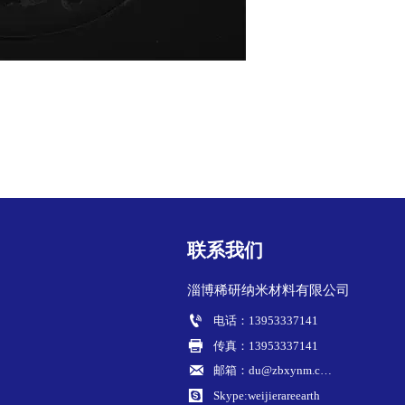
联系我们
淄博稀研纳米材料有限公司

电话：13953337141

传真：13953337141

邮箱：du@zbxynm.com

Skype:weijierareearth