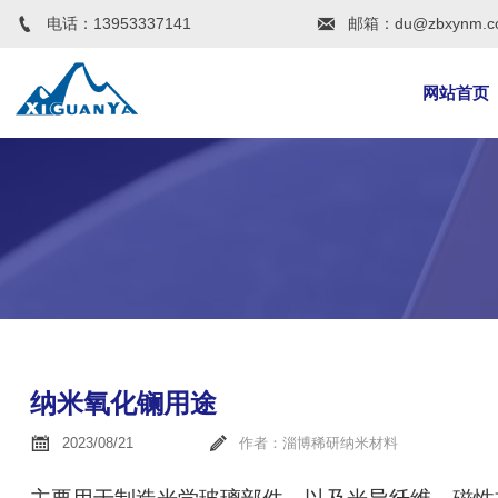


电话：13953337141
邮箱：du@zbxynm.c
网站首页
纳米氧化镧用途


作者：淄博稀研纳米材料
2023/08/21