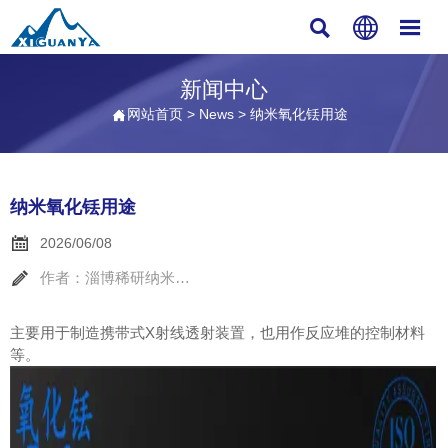



新闻中心
网站首页
>
News
>
纳米氧化铥用途

纳米氧化铥用途

2026/06/08

作者：淄博稀研纳米材料
主要用于制造携带式X射线透射装置，也用作反应堆的控制材料
等。